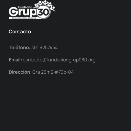
Contacto
Teléfono:
301 9257454
Email:
contacto@fundaciongrup030.org
Dirección:
Cra 26m2 #73b-04