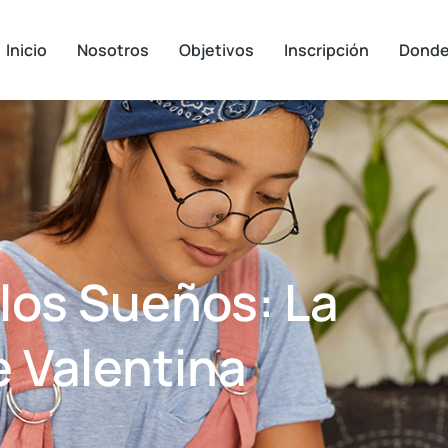
Inicio
Nosotros
Objetivos
Inscripción
Dond
 los Sueños: La
e Valentina